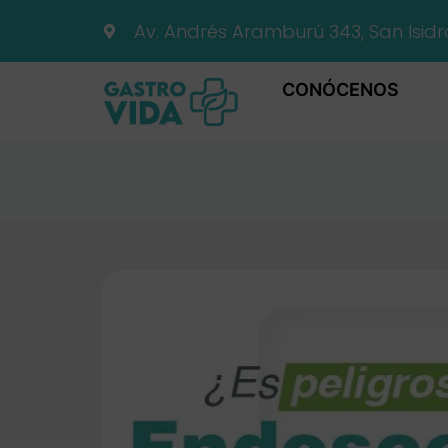
Av. Andrés Aramburú 343, San Isidr
CONÓCENOS