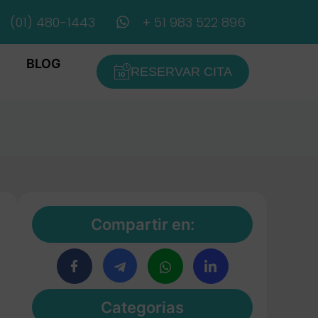
(01) 480-1443
+ 51 983 522 896
BLOG
RESERVAR CITA
Compartir en:
Categorias