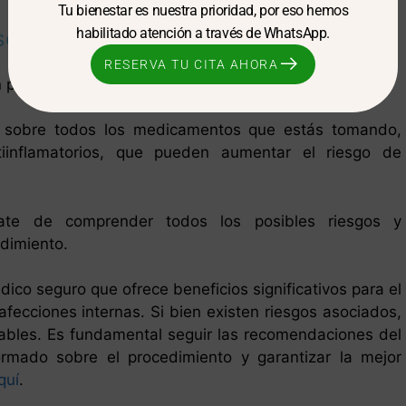
Tu bienestar es nuestra prioridad, por eso hemos
habilitado atención a través de WhatsApp.
scopia Segura
RESERVA TU CITA AHORA
 período específico antes del procedimiento.
 sobre todos los medicamentos que estás tomando,
tiinflamatorios, que pueden aumentar el riesgo de
te de comprender todos los posibles riesgos y
edimiento.
co seguro que ofrece beneficios significativos para el
afecciones internas. Si bien existen riesgos asociados,
ables. Es fundamental seguir las recomendaciones del
ormado sobre el procedimiento y garantizar la mejor
quí
.