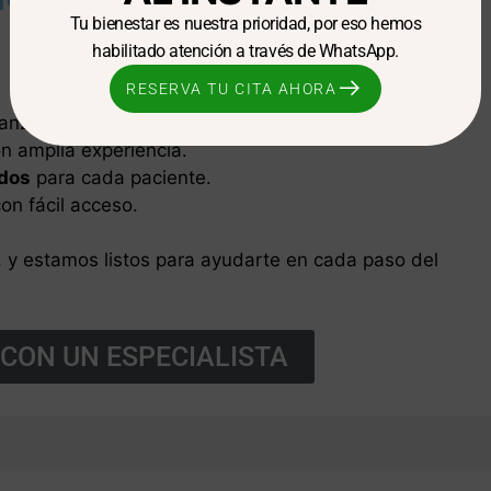
Tu bienestar es nuestra prioridad, por eso hemos
habilitado atención a través de WhatsApp.
RESERVA TU CITA AHORA
vanzada.
n amplia experiencia.
ados
para cada paciente.
con fácil acceso.
a, y estamos listos para ayudarte en cada paso del
CON UN ESPECIALISTA