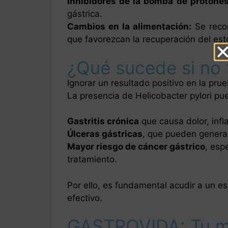
Inhibidores de la bomba de protones
gástrica.
Cambios en la alimentación:
Se recom
que favorezcan la recuperación del es
¿Qué sucede si no t
Ignorar un resultado positivo en la pru
La presencia de Helicobacter pylori pu
Gastritis crónica
que causa dolor, infl
Úlceras gástricas
, que pueden genera
Mayor riesgo de cáncer gástrico
, esp
tratamiento.
Por ello, es fundamental acudir a un e
efectivo.
GASTROVIDA: Tu me