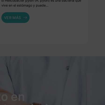
El Helicobacter pylori (H. pylori) es una bacteria que
vive en el estómago y puede...
VER MÁS
to en