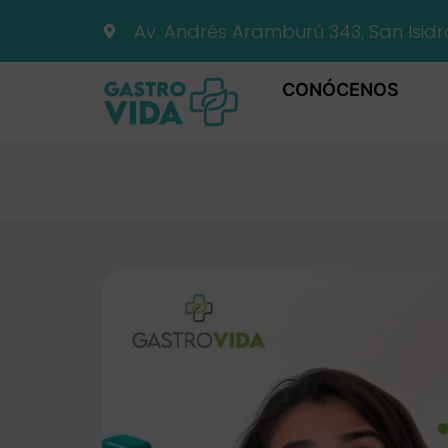
Av. Andrés Aramburú 343, San Isidr
CONÓCENOS