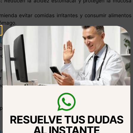
:
Reducen la acidez estomacal y protegen la mucosa
ienda evitar comidas irritantes y consumir alimentos
tómago.
rato la infección?
eba de aliento puede traer consecuencias a largo plazo.
ede provocar:
amación y ardor en el estómago.
r sangrado y molestias severas.
ecialmente si la infección persiste por años sin
specialista que brinde un tratamiento oportuno y
RESUELVE TUS DUDAS
AL INSTANTE
jor opción en