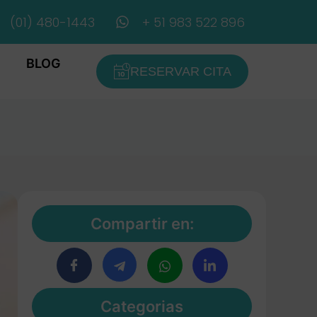
(01) 480-1443
+ 51 983 522 896
BLOG
RESERVAR CITA
Compartir en:
Categorias