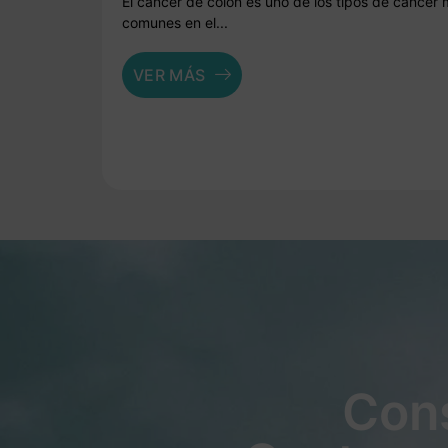
El cáncer de colon es uno de los tipos de cáncer
comunes en el...
VER MÁS
Cons