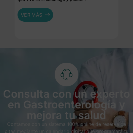
VER MÁS
Consulta con un experto
en Gastroenterología y
mejora tu salud
Contamos con un sistema 100% online de reserva de
citas mediante un calendario digital que programará tu