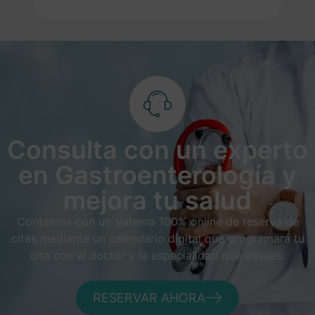
Consulta con un experto
en Gastroenterología y
mejora tu salud
Contamos con un sistema 100% online de reserva de
citas mediante un calendario digital que programará tu
cita con el doctor y la especialidad que desees.
RESERVAR AHORA