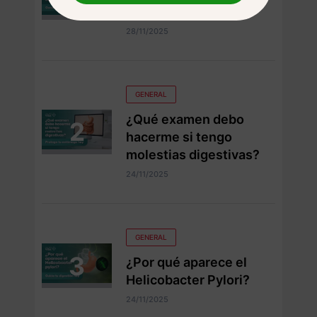
Cáncer de Colon?
28/11/2025
GENERAL
¿Qué examen debo
hacerme si tengo
molestias digestivas?
24/11/2025
GENERAL
¿Por qué aparece el
Helicobacter Pylori?
24/11/2025