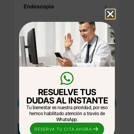
Endoscopia
2
Gastritis
5
Gastroenteritis
1
Gastroenterología
30
RESUELVE TUS
DUDAS AL INSTANTE
Destacados
Tu bienestar es nuestra prioridad, por eso
hemos habilitado atención a través de
WhatsApp.
GENERAL
RESERVA TU CITA AHORA
¿Se puede prevenir el