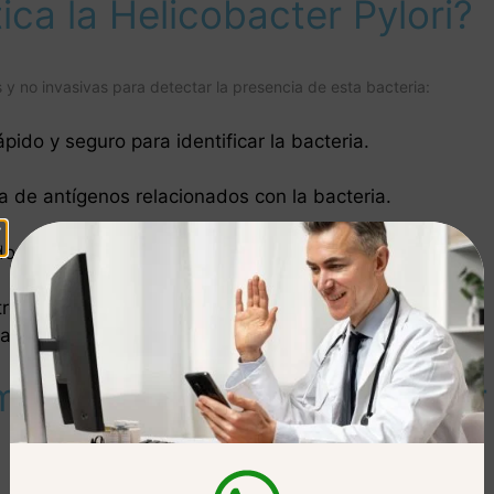
ca la Helicobacter Pylori?
 no invasivas para detectar la presencia de esta bacteria:
pido y seguro para identificar la bacteria.
ia de antígenos relacionados con la bacteria.
ado del estómago y tomar biopsias si es necesario.
ro equipo de expertos en gastroenterología,
ables.
iento para la Helicobacter