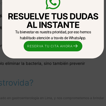
s y personalizados que incluyen:
RESUELVE TUS DUDAS
da
: Para erradicar la bacteria.
AL INSTANTE
otones
: Reducen la acidez y favorecen la cicatrización
Tu bienestar es nuestra prioridad, por eso hemos
habilitado atención a través de WhatsApp.
daciones alimenticias para evitar la irritación del
RESERVA TU CITA AHORA
o eliminar la bacteria, sino también prevenir
strovida?
izado en gastroenterología en Lima, y nos comprometemos a brindar