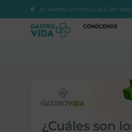
Av. Andrés Aramburú 343, San Isidr
CONÓCENOS