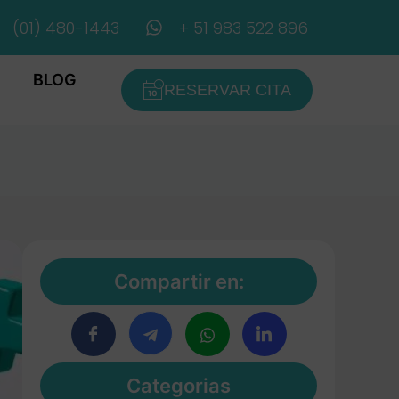
(01) 480-1443
+ 51 983 522 896
BLOG
RESERVAR CITA
Compartir en:
Categorias