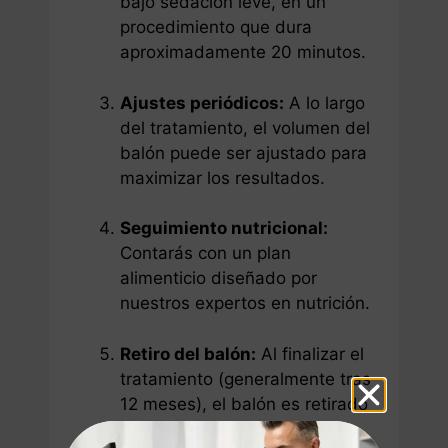
bajo sedación leve, en un
procedimiento que dura
aproximadamente 20 minutos.
Ajustes periódicos:
A lo largo
del tratamiento, el volumen del
balón puede ser ajustado para
maximizar los resultados.
Seguimiento nutricional:
Contarás con un plan
alimenticio diseñado por
nuestros expertos en nutrición.
Retiro del balón:
Al finalizar el
tratamiento (generalmente tras
12 meses), el balón es retirado
de manera segura.