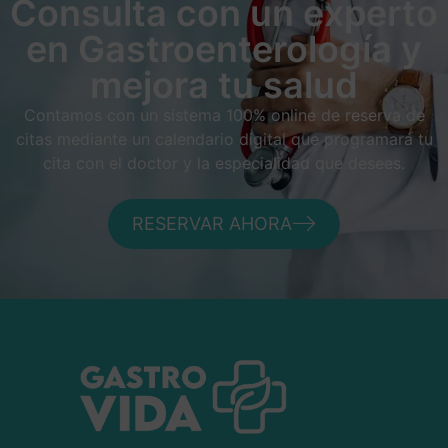
Consulta con un experto
en Gastroenterología y
mejora tu salud
Contamos con un sistema 100% online de reserva de
citas mediante un calendario digital que programará tu
cita con el doctor y la especialidad que desees.
RESERVAR AHORA