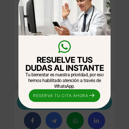
CONVERSA CON UN
ESPECIALISTA
Si deseas conocer más sobre el balón
gástrico Spatz3 y su precio, te
invitamos a visitar
GASTROVIDA
.
Nuestro equipo está listo para
RESUELVE TUS
acompañarte en tu camino hacia una
DUDAS AL INSTANTE
vida más saludable y plena.
Tu bienestar es nuestra prioridad, por eso
hemos habilitado atención a través de
WhatsApp.
RESERVA TU CITA AHORA
Compartir en: