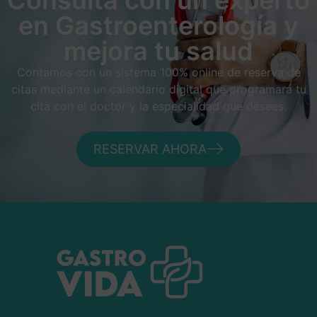
Consulta con un experto
en Gastroenterología y
mejora tu salud
Contamos con un sistema 100% online de reserva de
citas mediante un calendario digital que programará tu
cita con el doctor y la especialidad que desees.
RESERVAR AHORA