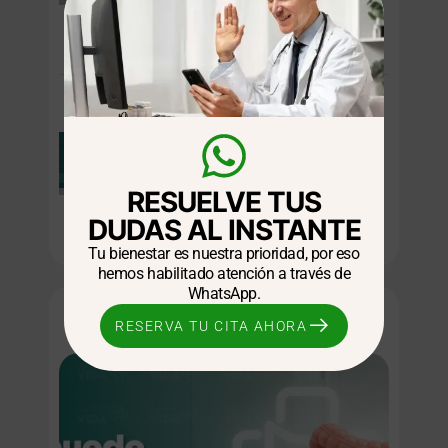
molestias digestivas?
24/11/2025
GENERAL
¿Por qué aparece el
Helicobacter Pylori?
RESUELVE TUS
24/11/2025
DUDAS AL INSTANTE
Tu bienestar es nuestra prioridad, por eso
hemos habilitado atención a través de
WhatsApp.
Blogs relacionados
RESERVA TU CITA AHORA