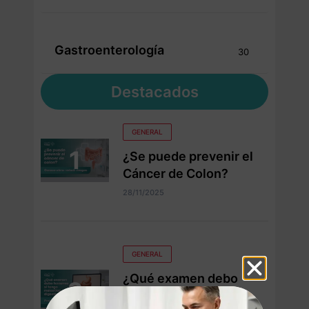
Gastroenterología
30
Destacados
GENERAL
¿Se puede prevenir el
Cáncer de Colon?
28/11/2025
GENERAL
¿Qué examen debo
hacerme si tengo